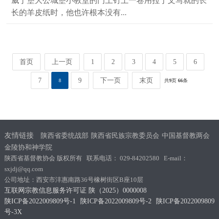
威丁堡大公城堡小教堂的门上钉上一卷用拉丁文写就的长
长的羊皮纸时，他也许根本没有...
首页
上一页
1
2
3
4
5
6
7
9
下一页
末页
8
共
9
页
66
条
友情链接
陕西省委统战部
陕西省民族宗教委员会
中国基督教两会
金陵协和神学院
陕西省基督教协会 版权所有 联系电话： 029-84202580 E-mail：
sxjdj@qq.com
公司地址：西安市沣惠南路36号橡树街区B座10层
互联网宗教信息服务许可证 陕（2025）0000008
陕ICP备2022009809号-1
陕ICP备2022009809号-2
陕ICP备2022009809
号-3X