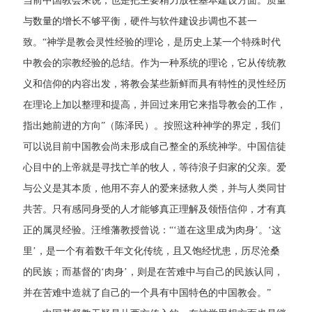
当前中国教会来说，也是把主要精力放在基本建设方面。质量
与数量的增长不够平衡，硬件与软件建设步调也不甚一
致。“神学是教会灵性经验的理论，是历史上某一个特殊时代
中教会的宗教经验的总结。作为一种系统的理论，它从传统教
义和信仰的内容出发，将教会某些新鲜而具有特性的灵性经历
在理论上加以整理和提高，并回过来用它来指导教会的工作，
指出她前进的方向”（陈泽民）。按照这种神学的界定，我们
可以说目前中国教会尚未形成自己整全的系统神学。中国信徒
心目中的上帝就是寻找亡羊的牧人，等待浪子归家的父亲。爱
与公义是其本质，他用不弃人的爱来拯救人类，并与人类同甘
共苦。只有感同身受的人才能够真正理解及领悟信仰，才有真
正的属灵经验。汪维藩教授曾说：“‘道在这里成为肉身’。‘这
里’，是一个有着数千年文化传统，且又饱经忧患，历尽沧桑
的民族；而基督的‘肉身’，则是在苦难中与自己的民族认同，
并在苦难中造就了自己的一个具有中国特色的中国教会。”