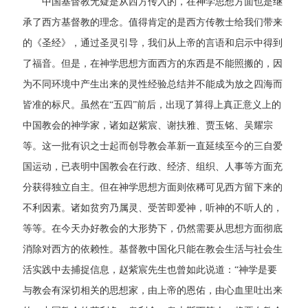
中国基督教无疑是从西方传入的，在神学思想方面也是继
承了西方基督教的理念。值得肯定的是西方传教士给我们带来
的《圣经》，通过圣灵引导，我们从上帝的言语和启示中得到
了福音。但是，在神学思想方面西方的东西是不能照搬的，因
为不同环境中产生出来的灵性经验总结并不能成为放之四海而
皆准的标尺。虽然在“五四”前后，出现了算得上真正意义上的
中国教会的神学家，诸如赵紫宸、谢扶雅、贾玉铭、吴耀宗
等。这一批有识之士起而创导教会革新一直延续至今的三自爱
国运动，已表明中国教会在行政、经济、组织、人事等方面充
分获得独立自主。但在神学思想方面则依稀可见西方留下来的
不利因素。诸如贫穷乃属灵、受苦即爱神，听神的不听人的，
等等。在今天办好教会的大形势下，仍然需要从思想方面彻底
消除对西方的依赖性。基督教中国化只能在教会生活与社会生
活实践中去捕捉信息，赵紫宸先生也曾如此说道：“神学是要
与教会有深切相关的思想家，由上帝的恩佑，由心血里吐出来