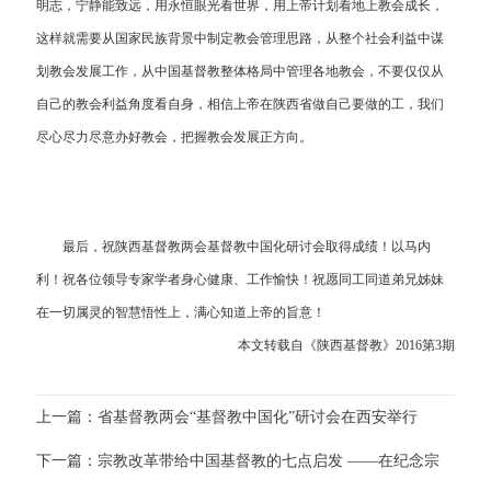
明志，宁静能致远，用永恒眼光看世界，用上帝计划看地上教会成长，
这样就需要从国家民族背景中制定教会管理思路，从整个社会利益中谋
划教会发展工作，从中国基督教整体格局中管理各地教会，不要仅仅从
自己的教会利益角度看自身，相信上帝在陕西省做自己要做的工，我们
尽心尽力尽意办好教会，把握教会发展正方向。
最后，祝陕西基督教两会基督教中国化研讨会取得成绩！以马内
利！祝各位领导专家学者身心健康、工作愉快！祝愿同工同道弟兄姊妹
在一切属灵的智慧悟性上，满心知道上帝的旨意！
本文转载自《陕西基督教》2016第3期
上一篇：省基督教两会“基督教中国化”研讨会在西安举行
下一篇：宗教改革带给中国基督教的七点启发 ——在纪念宗