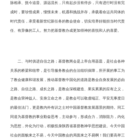
脉相承、抚今追昔、源远流长，只有起步没有停步，只有进行时没有完
成时，要珍惜成果，憧憬未来，机遇和挑战并存，承载着命运共同体的
时代责任，承受着新世纪新任务的教会使命，切实培养好能担当时代责
任、有异像的工人。努力把基督教办成更加得神的喜悦和人的喜爱。
二、与时俱进自信之路；基督教两会是上帝合用器皿，是社会各种
关系的桥梁和纽带，是引导服务教会的合法组织保障，所开展的事工为
了教会健康和谐发展，推动基督教中国化的道路是教会自身发展的必由
之路、自信之路、成长之路，是教会深根建造、果实累累的应有之义，
是教会荣神益人、安身立命之本，是教会可以敬虔端正、平安无事度日
的最佳法门，更是教内外有识之士对中国基督教发展愿景的期待。同工
同道为基督教的事业勤奋思考，主动参与，形成合力，消除阻力，内化
为思想，外化为行动，积极投身陕西省基督教神学思想建设。今天中国
社会的面貌来之不易，今天中国教会的局面来之不易啊！我们要高举三