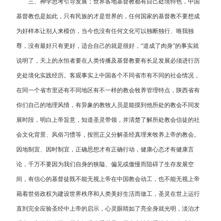
三、神学思考引导发展；世界各地基督教都有自己处境特色，中国
基督教也是如此，只有民族的才是世界的，任何国家的基督教不要想成
为好样本让别人来模仿，当今也没有任何文化可以独断独行、唯我独
尊，没有最好只有更好，适合自己的就是很好，“道成了肉身”的事实就
说明了，天上的永恒者要在人类传播及基督教要有长足发展必须进行历
史处境化实践经历。客观事实上中国各个不同省市有不同的社会情况，
在同一个省市里还有不同地区有不一样的教会牧养管理特点，陕西省有
你们自己的地理风情，有异象的教牧人员是能摸到他所处的教会不同发
展时段，明白上帝旨意，知道圣灵带领，并清楚了解所处教会信徒的社
会文化背景、风俗习惯等，按照正义分解圣经真理来牧养上帝的教会。
因地制宜、因时制宜，正确思想才有正确行动，健康心态才有健康言
论，千万不要因为我们自身的狭隘、偏见或傲慢而阻碍了生存发展空
间，有信心的基督徒既不能无视上帝在中国教会动工，也不能无视上帝
藉着世俗政权为建设世界秩序和人类美好生活而做工，圣灵在世上运行
直到完全应验圣经中上帝的启示，心灵眼睛如了亮全身就光明，淡泊才