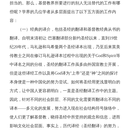
担当的。那么，基督教界所要进行的别人无法替代的工作有哪
些呢？学界的几位学者从多层面提出了以下五方面的工作内
容：
（一）经典的译介，包括圣经的翻译和基督教经典从书的
翻译。自明末清初让·巴塞翻译部分新约圣经以来，直到19世
纪20年代，马礼逊和马希曼两个圣经译本出现，乃至后来英美
传教士之间在修订马礼逊译本过程中出现的关于God和Spirit等
中译名之间的分歧，圣经的翻译工作虽多由外国宣教士开展，
但是这些译经工作以及将God译为“上帝”还是“神”之间的探讨
本身便是一种中国化的努力尝试。如何将圣经用更浅显明白的
方式，让中国人更容易明白，一直是圣经翻译工作中的主题。
因此，针对不同的社会阶层、不同的文化需要而翻译出不同的
译本——多元化的发展，努力进入现在社会结构符号脉络中，
使人们更了解基督教，晓得圣经中所坚持的观念和信息，进而
影响文化社会层面。事实上，历代译经（圣经翻译）的努力，