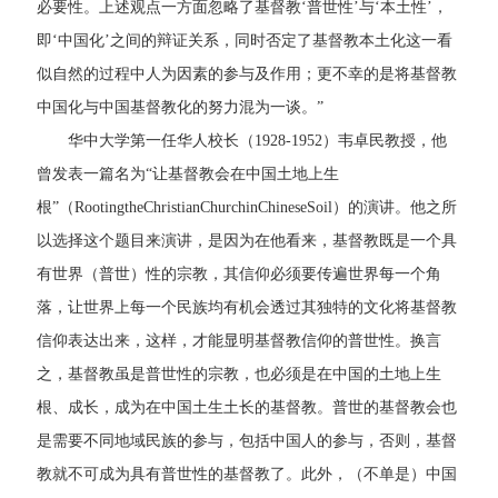
必要性。上述观点一方面忽略了基督教‘普世性’与‘本土性’，
即‘中国化’之间的辩证关系，同时否定了基督教本土化这一看
似自然的过程中人为因素的参与及作用；更不幸的是将基督教
中国化与中国基督教化的努力混为一谈。”
华中大学第一任华人校长（1928-1952）韦卓民教授，他
曾发表一篇名为“让基督教会在中国土地上生
根”（RootingtheChristianChurchinChineseSoil）的演讲。他之所
以选择这个题目来演讲，是因为在他看来，基督教既是一个具
有世界（普世）性的宗教，其信仰必须要传遍世界每一个角
落，让世界上每一个民族均有机会透过其独特的文化将基督教
信仰表达出来，这样，才能显明基督教信仰的普世性。换言
之，基督教虽是普世性的宗教，也必须是在中国的土地上生
根、成长，成为在中国土生土长的基督教。普世的基督教会也
是需要不同地域民族的参与，包括中国人的参与，否则，基督
教就不可成为具有普世性的基督教了。此外，（不单是）中国