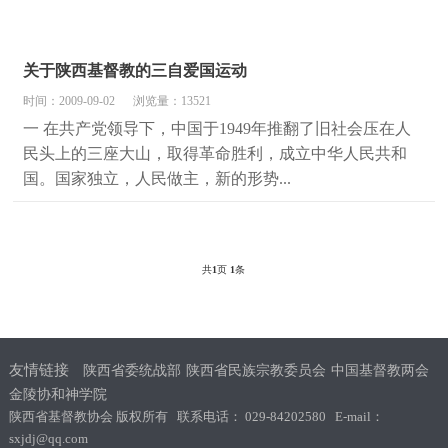
关于陕西基督教的三自爱国运动
时间：2009-09-02
浏览量：13521
一 在共产党领导下，中国于1949年推翻了旧社会压在人
民头上的三座大山，取得革命胜利，成立中华人民共和
国。国家独立，人民做主，新的形势...
共
1
页
1
条
友情链接
陕西省委统战部
陕西省民族宗教委员会
中国基督教两会
金陵协和神学院
陕西省基督教协会 版权所有 联系电话： 029-84202580 E-mail：
sxjdj@qq.com