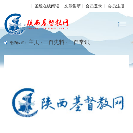
圣经在线阅读
文章集萃
会员登录
会员注册
主页
三自史料
三自常识
您的位置：
>
>