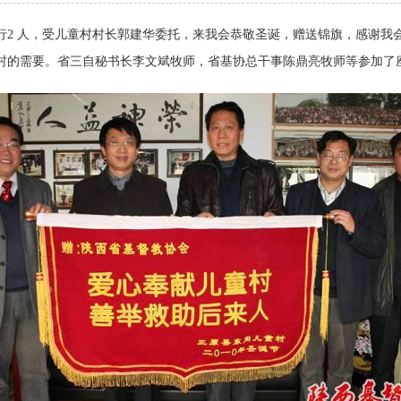
一行2 人，受儿童村村长郭建华委托，来我会恭敬圣诞，赠送锦旗，感谢
村的需要。省三自秘书长李文斌牧师，省基协总干事陈鼎亮牧师等参加了