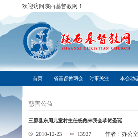
欢迎访问陕西基督教网！
首页
省基督教两会
时事关注
本会动
慈善公益
三原县东周儿童村主任杨彪来我会恭贺圣诞
2010-12-23
13927
作者：办公