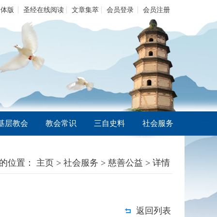
繁体版
圣经在线阅读
文章集萃
会员登录
会员注册
基层教会
教会常识
三自史料
社会服务
的位置：
主页
>
社会服务
>
慈善公益
> 详情
返回列表