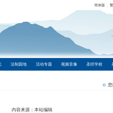
简体版
态
法制园地
活动专题
视频音像
圣经学校
您
室
内容来源：本站编辑