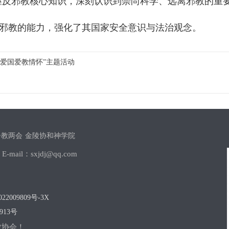
握反邪教核心知识，深刻认识到崇尚科学、远离邪教的重
邪教的能力，强化了其国家安全意识与法治观念。
爱国爱教情怀”主题活动
督教两会
金陵协和神学院
il：sxjdj@qq.com
22009809号-3X
913号
教协会！