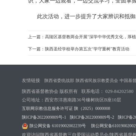
识，大家一边观看，一边交流学习，全面掌
此次活动，进一步提升了大家辨识和抵御
上一篇：高陵区基督教两会开展“深学中华优秀文化，厚植
下一篇：陕西圣经学校举办第五次“学守重树”教育活动
友情链接
陕西省委统战部
陕西省民族宗教委员会
中国基
陕西省基督教协会 版权所有 联系电话： 029-84202580 E-ma
公司地址：西安市沣惠南路36号橡树街区B座10层
互联网宗教信息服务许可证 陕（2025）0000008
陕ICP备2022009809号-1
陕ICP备2022009809号-2
陕ICP备20
陕公网安备 61019002002239号
陕公网安备61019002002
欢迎访问陕西省基督教三自爱国运动委员会/陕西省基督