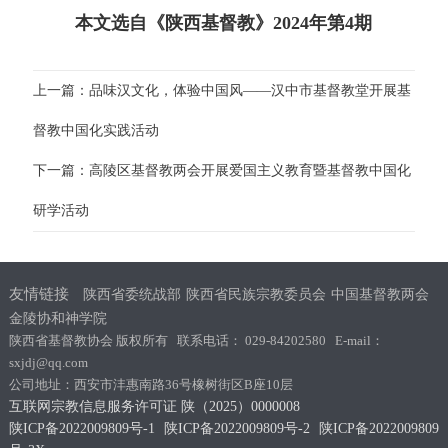
本文选自《陕西基督教》2024年第4期
上一篇：品味汉文化，体验中国风——汉中市基督教堂开展基
督教中国化实践活动
下一篇：高陵区基督教两会开展爱国主义教育暨基督教中国化
研学活动
友情链接
陕西省委统战部
陕西省民族宗教委员会
中国基督教两会
金陵协和神学院
陕西省基督教协会 版权所有 联系电话： 029-84202580 E-mail：
sxjdj@qq.com
公司地址：西安市沣惠南路36号橡树街区B座10层
互联网宗教信息服务许可证 陕（2025）0000008
陕ICP备2022009809号-1
陕ICP备2022009809号-2
陕ICP备2022009809