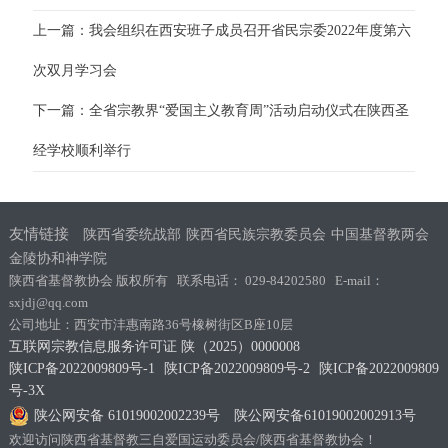
上一篇：我会组织在西安班子成员召开省民宗委2022年度第六
次双月学习会
下一篇：全省宗教界“爱国主义教育周”活动启动仪式在陕西圣
经学校顺利举行
友情链接
陕西省委统战部
陕西省民族宗教委员会
中国基督教两会
金陵协和神学院
陕西省基督教协会 版权所有 联系电话： 029-84202580 E-mail：
sxjdj@qq.com
公司地址：西安市沣惠南路36号橡树街区B座10层
互联网宗教信息服务许可证 陕（2025）0000008
陕ICP备2022009809号-1
陕ICP备2022009809号-2
陕ICP备2022009809
号-3X
陕公网安备 61019002002239号
陕公网安备61019002002913号
欢迎访问陕西省基督教三自爱国运动委员会/陕西省基督教协会！