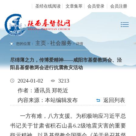
圣经在线阅读
文章集萃
会员登录
会员注册
主页
社会服务
您的位置：
>
> 详情
尽绵薄之力，传博爱精神——咸阳市基督教两会、泾
阳县基督教两会进行抗震救灾活动
2024-01-02
3213
作者：通讯员 郑乾近
内容来源：本站编辑发布
返回列表
一方有难，八方支援。为积极响应习近平总
书记关于甘肃省积石山县6.2级地震灾害的重要
指示精神，以及基督教全国两会《关于号召基督